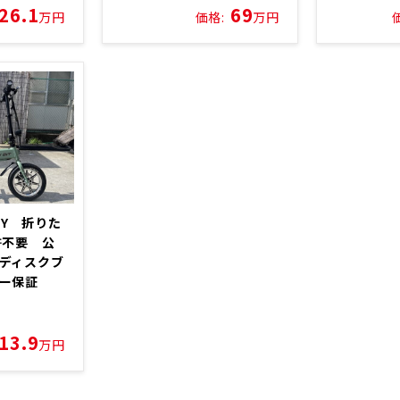
26.1
69
万円
価格:
万円
ITY 折りた
許不要 公
ディスクブ
カー保証
13.9
万円