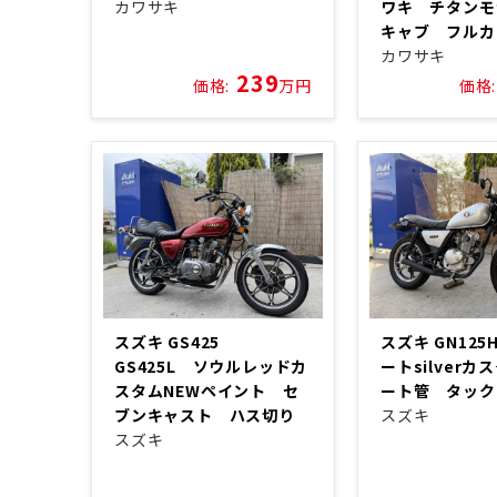
カワサキ
ワキ チタンモ
キャブ フル
カワサキ
239
価格:
万円
価格:
スズキ GS425
スズキ GN12
GS425L ソウルレッドカ
ートsilver
スタムNEWペイント セ
ート管 タッ
ブンキャスト ハス切り
スズキ
スズキ