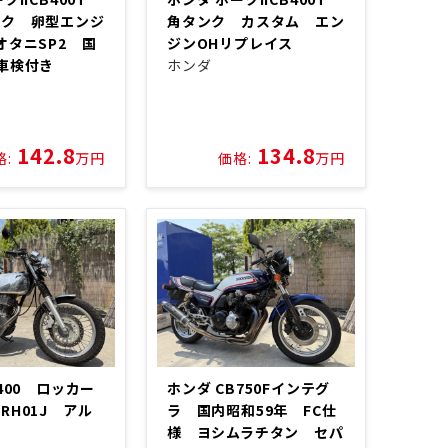
ンク 卵型エンジ
角タンク カスタム エン
オタニSP2 国
ジンOHリプレイス
車検付き
ホンダ
142.8
134.8
格:
万円
価格:
万円
400 ロッカー
ホンダ CB750Fインテグ
RH01J アル
ラ 国内昭和59年 FC仕
様 ヨシムラチタン セパ