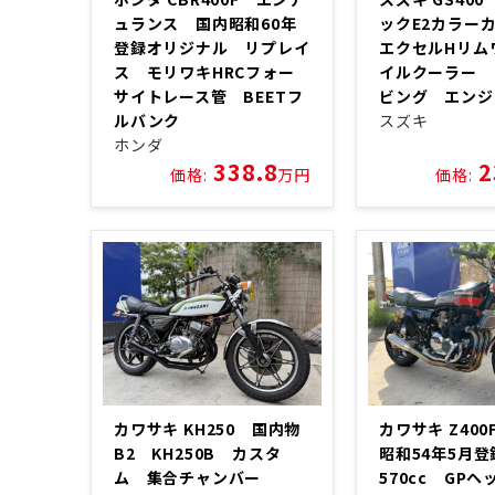
ュランス 国内昭和60年
ックE2カラ
登録オリジナル リプレイ
エクセルHリム
ス モリワキHRCフォー
イルクーラー 
サイトレース管 BEETフ
ビング エンジ
ルバンク
スズキ
ホンダ
338.8
2
価格:
万円
価格:
カワサキ KH250 国内物
カワサキ Z40
B2 KH250B カスタ
昭和54年5月
ム 集合チャンバー
570cc GP