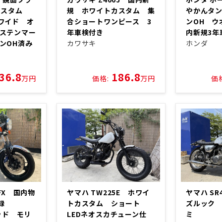
ーカスタム
規 ホワイトカスタム 集
やかんタ
ワイド オ
合ショートワンピース 3
ンOH ウ
ステンマー
年車検付き
内新規3年
ンOH済み
カワサキ
ホンダ
36.8
186.8
万円
価格:
万円
価
0FX 国内物
ヤマハ TW225E ホワイ
ヤマハ SR
登録
トカスタム ショート
ズルック 
ヘッド モリ
LEDネオスカチューン仕
ミ