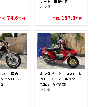
レート 車検付き
ホンダ
74.6
157.8
価格:
万円
価格:
万円
N125E 国内
ホンダ ビート BEAT レ
 タックロール
ッド ノーマルルック
付き
7.2ps V-TACS
ホンダ