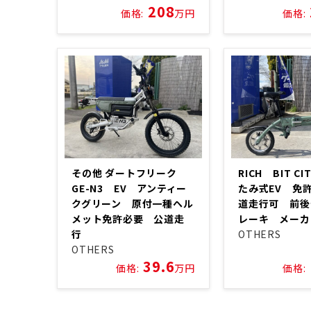
208
価格:
万円
価格:
その他 ダートフリーク
RICH BIT C
GE-N3 EV アンティー
たみ式EV 免
クグリーン 原付一種ヘル
道走行可 前後
メット免許必要 公道走
レーキ メー
行
OTHERS
OTHERS
39.6
価格:
万円
価格: