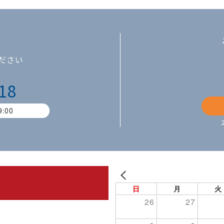
ださい
18
:00
PREV
日
月
火
26
27