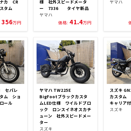
ナカ CR
様 社外スピードメータ
ヤマハ
カスタム
ー 7336 タイヤ新品
ヤマハ
356
41.4
万円
価格:
万円
5H セパレ
ヤマハ TW225E
スズキ G
カスタム ショ
BigFootブラックカスタ
カスタム
クロール
ムLED仕様 ワイルドブロ
キャリア
ック ロンスイネオスカチ
スズキ
ューン 社外スピードメー
ター
スズキ