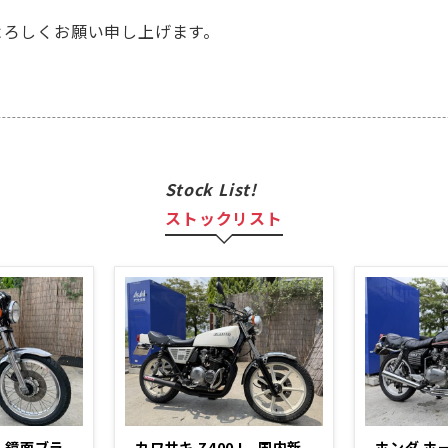
よろしくお願い申し上げます。
Stock List!
ストックリスト
0 鏡面ブラ
カワサキ Z400J 国内新
ホンダ ホー