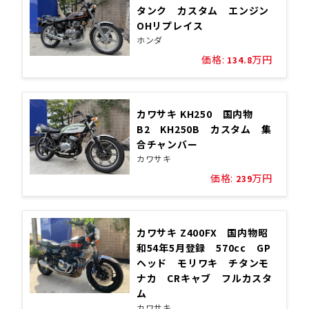
タンク カスタム エンジン
OHリプレイス
ホンダ
価格:
万円
134.8
カワサキ KH250 国内物
B2 KH250B カスタム 集
合チャンバー
カワサキ
価格:
万円
239
カワサキ Z400FX 国内物昭
和54年5月登録 570cc GP
ヘッド モリワキ チタンモ
ナカ CRキャブ フルカスタ
ム
カワサキ