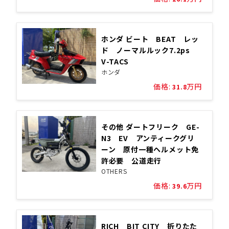
ホンダ ビート BEAT レッ
ド ノーマルルック7.2ps
V-TACS
ホンダ
価格:
万円
31.8
その他 ダートフリーク GE-
N3 EV アンティークグリ
ーン 原付一種ヘルメット免
許必要 公道走行
OTHERS
価格:
万円
39.6
RICH BIT CITY 折りたた