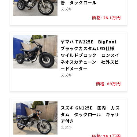
管 タックロール
スズキ
価格:
万円
26.1
ヤマハ TW225E BigFoot
ブラックカスタムLED仕様
ワイルドブロック ロンスイ
ネオスカチューン 社外スピ
ードメーター
スズキ
価格:
万円
69
スズキ GN125E 国内 カス
タム タックロール キャリ
ア付き
スズキ
価格:
万円
26.1