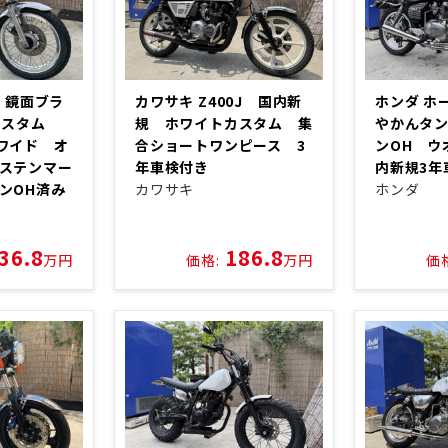
0 鏡面ブラ
カワサキ Z400J 国内新
ホンダ ホー
ーカスタム
規 ホワイトカスタム 集
やかんタ
ワイド オ
合ショートワンピース 3
ンOH ウ
ステンマー
年車検付き
内新規3年
ンOH済み
カワサキ
ホンダ
36.8
186.8
万円
価格:
万円
価