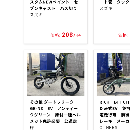
スタムNEWペイント セ
ート管 タッ
ブンキャスト ハス切り
スズキ
スズキ
208
価格:
万円
価格:
その他 ダートフリーク
RICH BIT C
GE-N3 EV アンティー
たみ式EV 免
クグリーン 原付一種ヘル
道走行可 前後
メット免許必要 公道走
レーキ メー
行
OTHERS