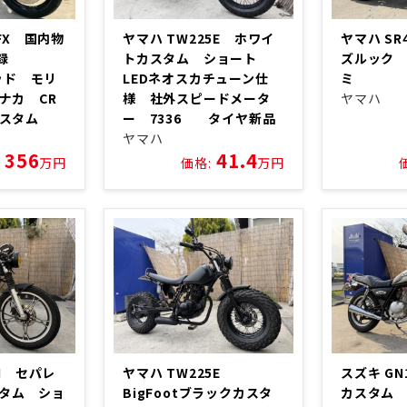
0FX 国内物
ヤマハ TW225E ホワイ
ヤマハ SR
登録
トカスタム ショート
ズルック 
ヘッド モリ
LEDネオスカチューン仕
ミ
ナカ CR
様 社外スピードメータ
ヤマハ
カスタム
ー 7336 タイヤ新品
ヤマハ
356
41.4
万円
価格:
万円
5H セパレ
ヤマハ TW225E
スズキ G
カスタム ショ
BigFootブラックカスタ
カスタム