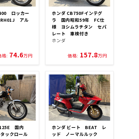
400 ロッカー
ホンダ CB750Fインテグ
RH01J アル
ラ 国内昭和59年 FC仕
様 ヨシムラチタン セパ
レート 車検付き
ホンダ
74.6
157.8
価格:
万円
価格:
万円
N125E 国内
ホンダ ビート BEAT レ
 タックロール
ッド ノーマルルック