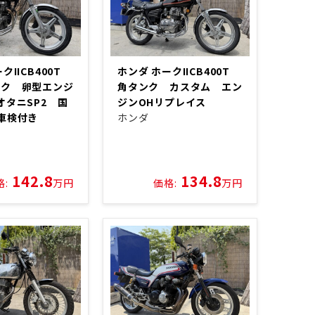
クIICB400T
ホンダ ホークIICB400T
ンク 卵型エンジ
角タンク カスタム エン
オタニSP2 国
ジンOHリプレイス
車検付き
ホンダ
142.8
134.8
格:
万円
価格:
万円