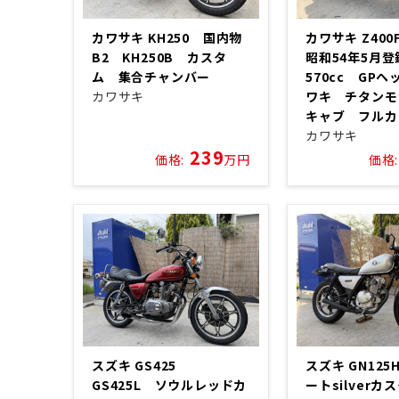
カワサキ KH250 国内物
カワサキ Z40
B2 KH250B カスタ
昭和54年5月
ム 集合チャンバー
570cc GP
カワサキ
ワキ チタンモ
キャブ フル
カワサキ
239
価格:
万円
価格:
スズキ GS425
スズキ GN12
GS425L ソウルレッドカ
ートsilver