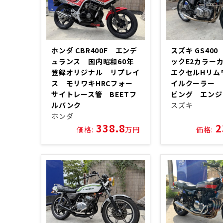
ホンダ CBR400F エンデ
スズキ GS40
ュランス 国内昭和60年
ックE2カラ
登録オリジナル リプレイ
エクセルHリム
ス モリワキHRCフォー
イルクーラー 
サイトレース管 BEETフ
ビング エンジ
ルバンク
スズキ
ホンダ
338.8
2
価格:
万円
価格: