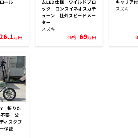
クロール
ムLED仕様 ワイルドブロ
キャリア
ック ロンスイネオスカチ
スズキ
ューン 社外スピードメー
ター
スズキ
26.1
69
万円
価格:
万円
ITY 折りた
許不要 公
ディスクブ
カー保証