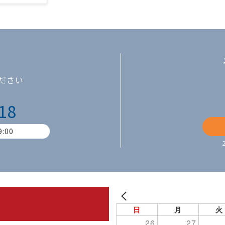
ださい
18
:00
PREV
日
月
火
26
27