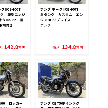
クIICB400T
ホンダ ホークIICB400T
ンク 卵型エンジ
角タンク カスタム エン
オタニSP2 国
ジンOHリプレイス
車検付き
ホンダ
142.8
134.8
格:
万円
価格:
万円
400 ロッカー
ホンダ CB750Fインテグ