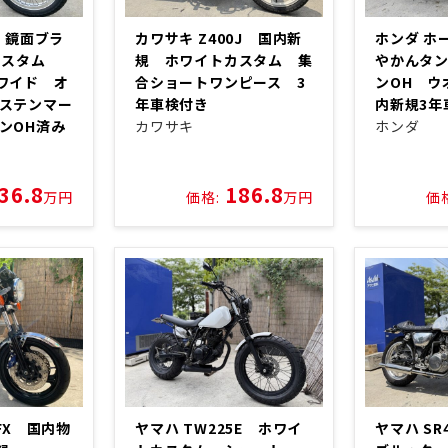
0 鏡面ブラ
カワサキ Z400J 国内新
ホンダ ホー
ーカスタム
規 ホワイトカスタム 集
やかんタ
ワイド オ
合ショートワンピース 3
ンOH ウ
ステンマー
年車検付き
内新規3年
ンOH済み
カワサキ
ホンダ
36.8
186.8
万円
価格:
万円
価
0FX 国内物
ヤマハ TW225E ホワイ
ヤマハ SR