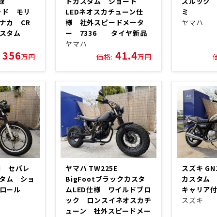
登録
トカスタム ショート
ズルック 
ヘッド モリ
LEDネオスカチューン仕
ミ
ナカ CR
様 社外スピードメータ
ヤマハ
カスタム
ー 7336 タイヤ新品
ヤマハ
356
41.4
万円
価格:
万円
5H セパレ
ヤマハ TW225E
スズキ G
カスタム ショ
BigFootブラックカスタ
カスタム
クロール
ムLED仕様 ワイルドブロ
キャリア
ック ロンスイネオスカチ
スズキ
ューン 社外スピードメー