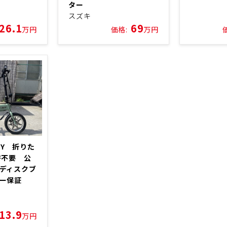
ター
スズキ
26.1
69
万円
価格:
万円
ITY 折りた
許不要 公
ディスクブ
カー保証
13.9
万円