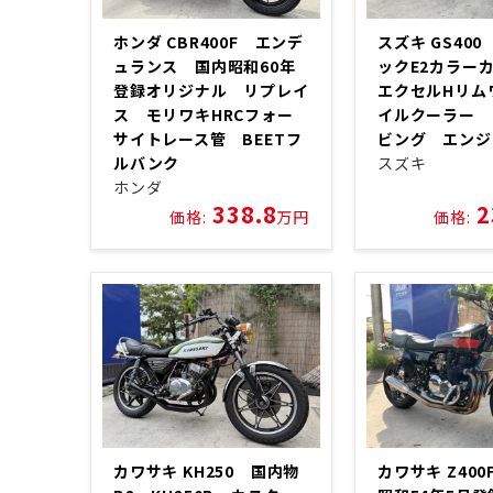
ホンダ CBR400F エンデ
スズキ GS40
ュランス 国内昭和60年
ックE2カラ
登録オリジナル リプレイ
エクセルHリム
ス モリワキHRCフォー
イルクーラー 
サイトレース管 BEETフ
ビング エンジ
ルバンク
スズキ
ホンダ
338.8
2
価格:
万円
価格:
カワサキ KH250 国内物
カワサキ Z40