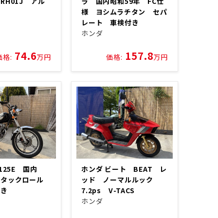
RH01J アル
ラ 国内昭和59年 FC仕
様 ヨシムラチタン セパ
レート 車検付き
ホンダ
74.6
157.8
価格:
万円
価格:
万円
N125E 国内
ホンダ ビート BEAT レ
 タックロール
ッド ノーマルルック
付き
7.2ps V-TACS
ホンダ