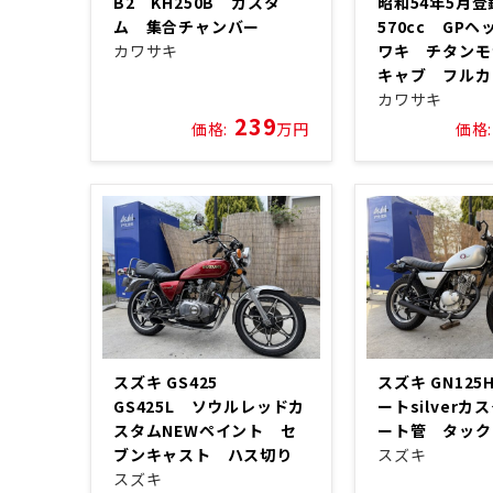
B2 KH250B カスタ
昭和54年5月
ム 集合チャンバー
570cc GP
カワサキ
ワキ チタンモ
キャブ フル
カワサキ
239
価格:
万円
価格:
スズキ GS425
スズキ GN12
GS425L ソウルレッドカ
ートsilver
スタムNEWペイント セ
ート管 タッ
ブンキャスト ハス切り
スズキ
スズキ