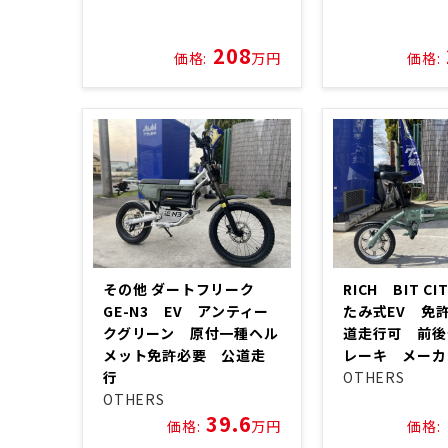
208
価格:
万円
価格:
その他 ダートフリーク
RICH BIT C
GE-N3 EV アンティー
たみ式EV 免
クグリーン 原付一種ヘル
道走行可 前後
メット免許必要 公道走
レーキ メー
行
OTHERS
OTHERS
39.6
価格:
万円
価格: