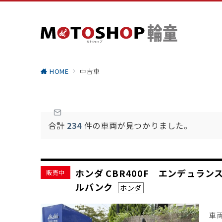
HOME
中古車
合計
234
件の車両が見つかりました。
ホンダ CBR400F エンデュラ
販売中
ルバンク
ホンダ
車