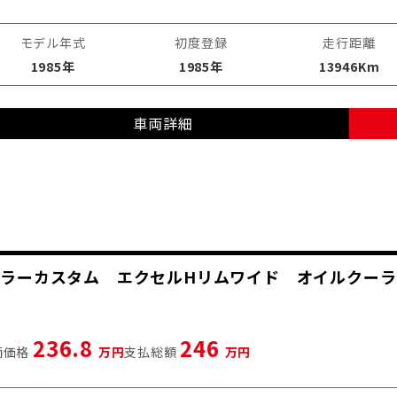
モデル年式
初度登録
走行距離
1985年
1985年
13946Km
車両詳細
E2カラーカスタム エクセルHリムワイド オイルクー
236.8
246
両価格
万円
支払総額
万円