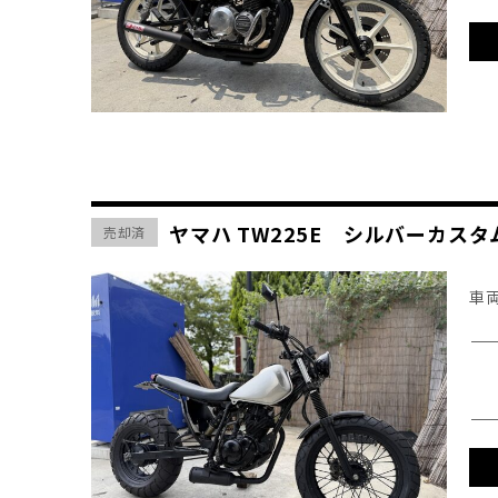
ヤマハ TW225E シルバーカ
売却済
車