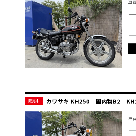
車
カワサキ KH250 国内物B2 
販売中
車