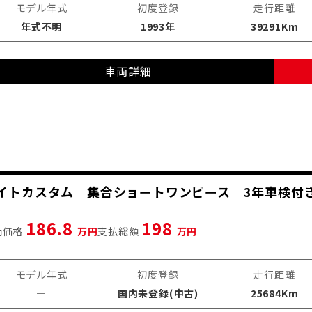
モデル年式
初度登録
走行距離
年式不明
1993年
39291Km
車両詳細
ホワイトカスタム 集合ショートワンピース 3年車検付
186.8
198
両価格
万円
支払総額
万円
モデル年式
初度登録
走行距離
―
国内未登録(中古)
25684Km