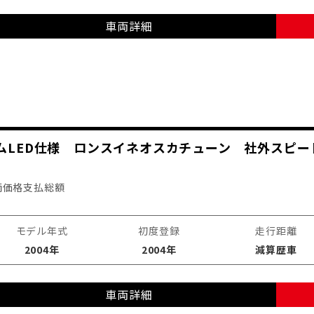
車両詳細
スタムLED仕様 ロンスイネオスカチューン 社外スピ
両価格
支払総額
モデル年式
初度登録
走行距離
2004年
2004年
減算歴車
車両詳細