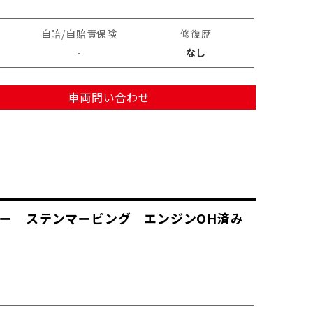
自賠/自賠責保険
修復歴
-
なし
車両問い合わせ
ラー ステンマービング エンジンOH済み