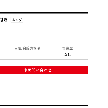
検付き
ホンダ
自賠/自賠責保険
修復歴
-
なし
車両問い合わせ