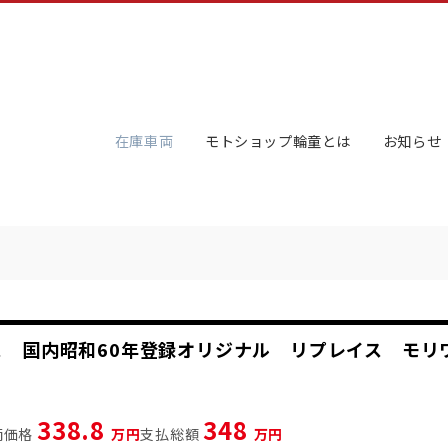
在庫車両
モトショップ輪童とは
お知らせ
ンス 国内昭和60年登録オリジナル リプレイス モリ
338.8
348
両価格
万円
支払総額
万円