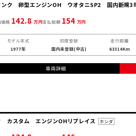
かんタンク 卵型エンジンOH ウオタニSP2 国内新規
142.8
154
両価格
万円
支払総額
万円
モデル年式
初度登録
走行距離
1977年
国内未登録(中古)
63314Km
車両詳細
タンク カスタム エンジンOHリプレイス
ホンダ