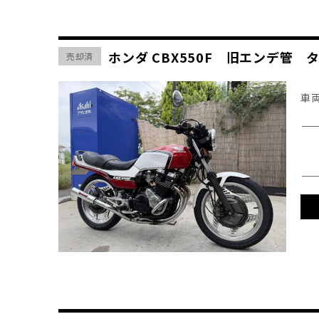
ホンダ CBX550F 旧エンデ
売却済
車