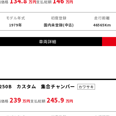
134.8
146
両価格
万円
支払総額
万円
モデル年式
初度登録
走行距離
1979年
国内未登録(中古)
46565Km
車両詳細
KH250B カスタム 集合チャンバー
カワサキ
239
245.9
両価格
万円
支払総額
万円