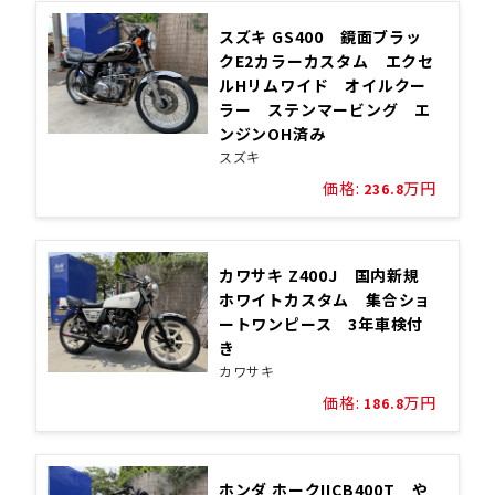
スズキ GS400 鏡面ブラッ
クE2カラーカスタム エクセ
ルHリムワイド オイルクー
ラー ステンマービング エ
ンジンOH済み
スズキ
価格:
万円
236.8
カワサキ Z400J 国内新規
ホワイトカスタム 集合ショ
ートワンピース 3年車検付
き
カワサキ
価格:
万円
186.8
ホンダ ホークIICB400T や