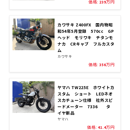
価格:
万円
239
カワサキ Z400FX 国内物昭
和54年5月登録 570cc GP
ヘッド モリワキ チタンモ
ナカ CRキャブ フルカスタ
ム
カワサキ
価格:
万円
356
ヤマハ TW225E ホワイトカ
スタム ショート LEDネオ
スカチューン仕様 社外スピ
ードメーター 7336 タ
イヤ新品
ヤマハ
価格:
万円
41.4