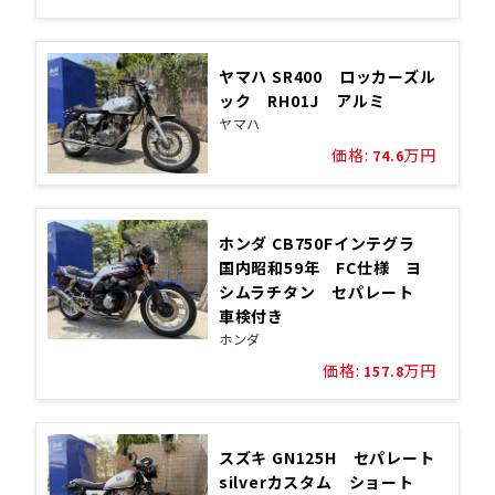
ヤマハ SR400 ロッカーズル
ック RH01J アルミ
ヤマハ
価格:
万円
74.6
ホンダ CB750Fインテグラ
国内昭和59年 FC仕様 ヨ
シムラチタン セパレート
車検付き
ホンダ
価格:
万円
157.8
スズキ GN125H セパレート
silverカスタム ショート