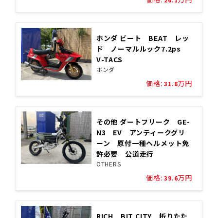
ホンダ ビート BEAT レッ
ド ノーマルルック7.2ps
V-TACS
ホンダ
価格:
万円
31.8
その他 ダートフリーク GE-
N3 EV アンティークグリ
ーン 原付一種ヘルメット免
許必要 公道走行
OTHERS
価格:
万円
39.6
RICH BIT CITY 折りたた