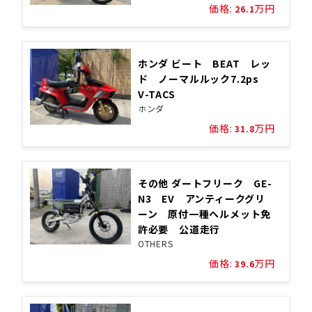
価格:
万円
26.1
ホンダ ビート BEAT レッ
ド ノーマルルック7.2ps
V-TACS
ホンダ
価格:
万円
31.8
その他 ダートフリーク GE-
N3 EV アンティークグリ
ーン 原付一種ヘルメット免
許必要 公道走行
OTHERS
価格:
万円
39.6