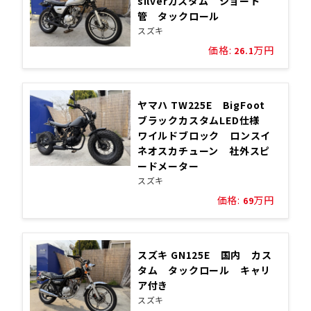
silverカスタム ショート
管 タックロール
スズキ
価格:
万円
26.1
ヤマハ TW225E BigFoot
ブラックカスタムLED仕様
ワイルドブロック ロンスイ
ネオスカチューン 社外スピ
ードメーター
スズキ
価格:
万円
69
スズキ GN125E 国内 カス
タム タックロール キャリ
ア付き
スズキ