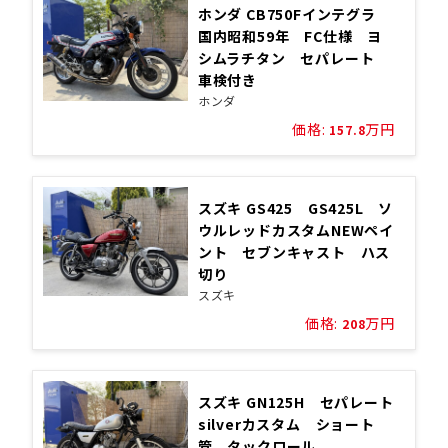
ホンダ CB750Fインテグラ
国内昭和59年 FC仕様 ヨ
シムラチタン セパレート
車検付き
ホンダ
価格:
万円
157.8
スズキ GS425 GS425L ソ
ウルレッドカスタムNEWペイ
ント セブンキャスト ハス
切り
スズキ
価格:
万円
208
スズキ GN125H セパレート
silverカスタム ショート
管 タックロール