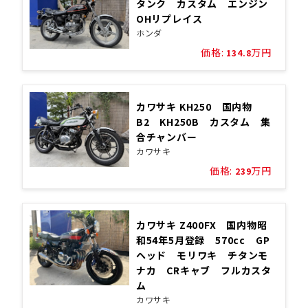
タンク カスタム エンジン
OHリプレイス
ホンダ
価格:
万円
134.8
カワサキ KH250 国内物
B2 KH250B カスタム 集
合チャンバー
カワサキ
価格:
万円
239
カワサキ Z400FX 国内物昭
和54年5月登録 570cc GP
ヘッド モリワキ チタンモ
ナカ CRキャブ フルカスタ
ム
カワサキ