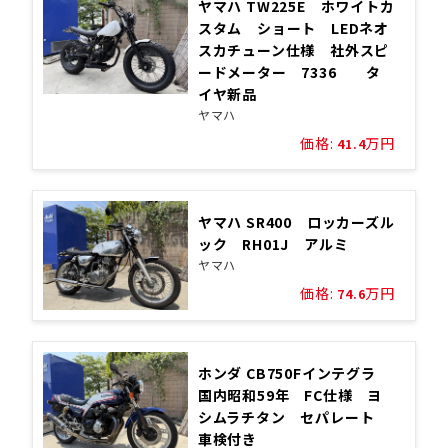
ヤマハ TW225E ホワイトカ
スタム ショート LEDネオ
スカチューン仕様 社外スピ
ードメーター 7336 タ
イヤ新品
ヤマハ
価格:
万円
41.4
ヤマハ SR400 ロッカーズル
ック RH01J アルミ
ヤマハ
価格:
万円
74.6
ホンダ CB750Fインテグラ
国内昭和59年 FC仕様 ヨ
シムラチタン セパレート
車検付き