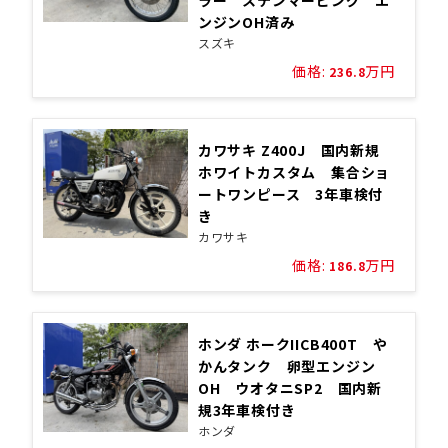
ラー ステンマービング エ
ンジンOH済み
スズキ
価格:
万円
236.8
カワサキ Z400J 国内新規
ホワイトカスタム 集合ショ
ートワンピース 3年車検付
き
カワサキ
価格:
万円
186.8
ホンダ ホークIICB400T や
かんタンク 卵型エンジン
OH ウオタニSP2 国内新
規3年車検付き
ホンダ