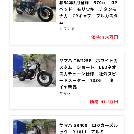
和54年5月登録 570cc GP
ヘッド モリワキ チタンモ
ナカ CRキャブ フルカスタ
ム
カワサキ
価格:
万円
356
ヤマハ TW225E ホワイトカ
スタム ショート LEDネオ
スカチューン仕様 社外スピ
ードメーター 7336 タ
イヤ新品
ヤマハ
価格:
万円
41.4
ヤマハ SR400 ロッカーズル
ック RH01J アルミ