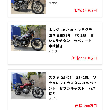
ヤマハ
価格:
万円
74.6
ホンダ CB750Fインテグラ
国内昭和59年 FC仕様 ヨ
シムラチタン セパレート
車検付き
ホンダ
価格:
万円
157.8
スズキ GS425 GS425L ソ
ウルレッドカスタムNEWペイ
ント セブンキャスト ハス
切り
スズキ
価格:
万円
208