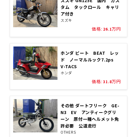
スズキ GN125E 国内 カス
タム タックロール キャリ
ア付き
スズキ
価格:
万円
26.1
ホンダ ビート BEAT レッ
ド ノーマルルック7.2ps
V-TACS
ホンダ
価格:
万円
31.8
その他 ダートフリーク GE-
N3 EV アンティークグリ
ーン 原付一種ヘルメット免
許必要 公道走行
OTHERS