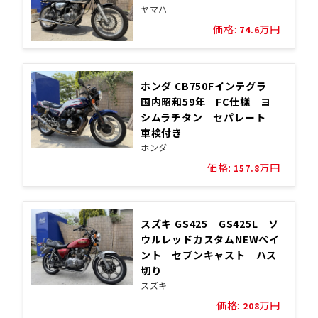
ヤマハ
価格:
万円
74.6
ホンダ CB750Fインテグラ
国内昭和59年 FC仕様 ヨ
シムラチタン セパレート
車検付き
ホンダ
価格:
万円
157.8
スズキ GS425 GS425L ソ
ウルレッドカスタムNEWペイ
ント セブンキャスト ハス
切り
スズキ
価格:
万円
208