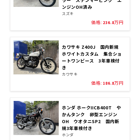
ラー ステンマービング エ
ンジンOH済み
スズキ
価格:
万円
236.8
カワサキ Z400J 国内新規
ホワイトカスタム 集合ショ
ートワンピース 3年車検付
き
カワサキ
価格:
万円
186.8
ホンダ ホークIICB400T や
かんタンク 卵型エンジン
OH ウオタニSP2 国内新
規3年車検付き
ホンダ