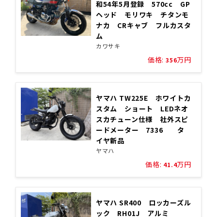
和54年5月登録 570cc GP
ヘッド モリワキ チタンモ
ナカ CRキャブ フルカスタ
ム
カワサキ
価格:
万円
356
ヤマハ TW225E ホワイトカ
スタム ショート LEDネオ
スカチューン仕様 社外スピ
ードメーター 7336 タ
イヤ新品
ヤマハ
価格:
万円
41.4
ヤマハ SR400 ロッカーズル
ック RH01J アルミ