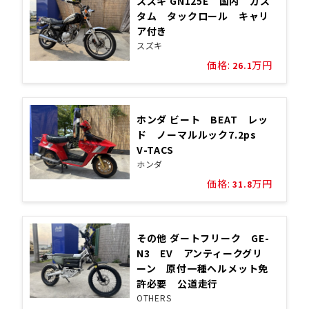
スズキ GN125E 国内 カス
タム タックロール キャリ
ア付き
スズキ
価格:
万円
26.1
ホンダ ビート BEAT レッ
ド ノーマルルック7.2ps
V-TACS
ホンダ
価格:
万円
31.8
その他 ダートフリーク GE-
N3 EV アンティークグリ
ーン 原付一種ヘルメット免
許必要 公道走行
OTHERS