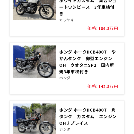
ホワイトカスタム 集合ショ
ートワンピース 3年車検付
き
カワサキ
価格:
万円
186.8
ホンダ ホークIICB400T や
かんタンク 卵型エンジン
OH ウオタニSP2 国内新
規3年車検付き
ホンダ
価格:
万円
142.8
ホンダ ホークIICB400T 角
タンク カスタム エンジン
OHリプレイス
ホンダ