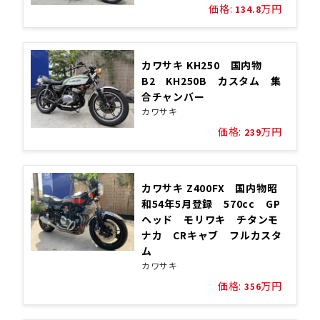
価格:
万円
134.8
カワサキ KH250 国内物
B2 KH250B カスタム 集
合チャンバー
カワサキ
価格:
万円
239
カワサキ Z400FX 国内物昭
和54年5月登録 570cc GP
ヘッド モリワキ チタンモ
ナカ CRキャブ フルカスタ
ム
カワサキ
価格:
万円
356