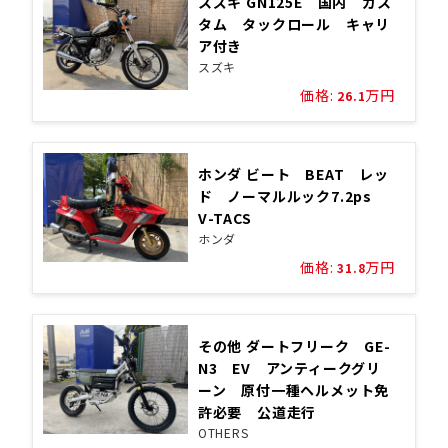
スズキ GN125E 国内 カス
タム タックロール キャリ
ア付き
スズキ
価格:
万円
26.1
ホンダ ビート BEAT レッ
ド ノーマルルック7.2ps
V-TACS
ホンダ
価格:
万円
31.8
その他 ダートフリーク GE-
N3 EV アンティークグリ
ーン 原付一種ヘルメット免
許必要 公道走行
OTHERS