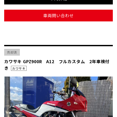
車両問い合わせ
売却済
カワサキ GPZ900R A12 フルカスタム 2年車検付
き
カワサキ