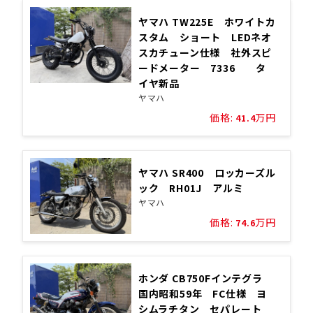
ヤマハ TW225E ホワイトカ
スタム ショート LEDネオ
スカチューン仕様 社外スピ
ードメーター 7336 タ
イヤ新品
ヤマハ
価格:
万円
41.4
ヤマハ SR400 ロッカーズル
ック RH01J アルミ
ヤマハ
価格:
万円
74.6
ホンダ CB750Fインテグラ
国内昭和59年 FC仕様 ヨ
シムラチタン セパレート