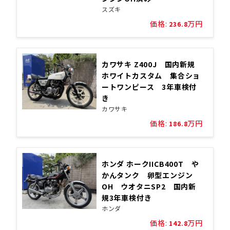
スズキ
価格:
万円
236.8
カワサキ Z400J 国内新規
ホワイトカスタム 集合ショ
ートワンピース 3年車検付
き
カワサキ
価格:
万円
186.8
ホンダ ホークIICB400T や
かんタンク 卵型エンジン
OH ウオタニSP2 国内新
規3年車検付き
ホンダ
価格:
万円
142.8