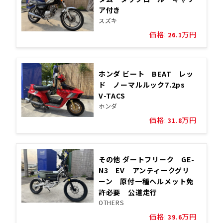
ア付き
スズキ
価格:
万円
26.1
ホンダ ビート BEAT レッ
ド ノーマルルック7.2ps
V-TACS
ホンダ
価格:
万円
31.8
その他 ダートフリーク GE-
N3 EV アンティークグリ
ーン 原付一種ヘルメット免
許必要 公道走行
OTHERS
価格:
万円
39.6