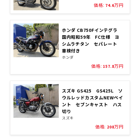
価格:
万円
74.6
ホンダ CB750Fインテグラ
国内昭和59年 FC仕様 ヨ
シムラチタン セパレート
車検付き
ホンダ
価格:
万円
157.8
スズキ GS425 GS425L ソ
ウルレッドカスタムNEWペイ
ント セブンキャスト ハス
切り
スズキ
価格:
万円
208