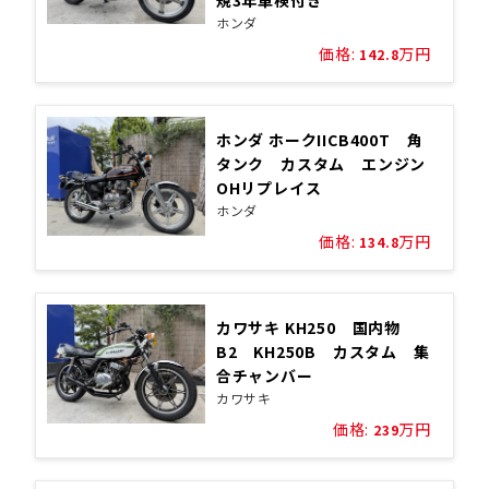
規3年車検付き
ホンダ
価格:
万円
142.8
ホンダ ホークIICB400T 角
タンク カスタム エンジン
OHリプレイス
ホンダ
価格:
万円
134.8
カワサキ KH250 国内物
B2 KH250B カスタム 集
合チャンバー
カワサキ
価格:
万円
239