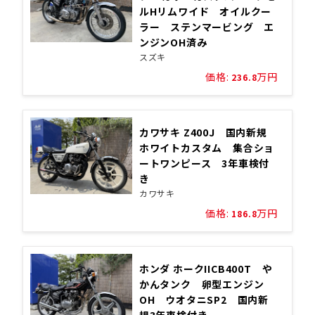
ルHリムワイド オイルクー
ラー ステンマービング エ
ンジンOH済み
スズキ
価格:
万円
236.8
カワサキ Z400J 国内新規
ホワイトカスタム 集合ショ
ートワンピース 3年車検付
き
カワサキ
価格:
万円
186.8
ホンダ ホークIICB400T や
かんタンク 卵型エンジン
OH ウオタニSP2 国内新