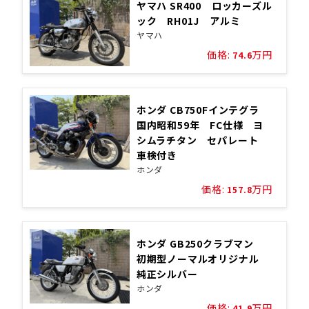
ヤマハ SR400 ロッカーズル
ック RH01J アルミ
ヤマハ
価格:
万円
74.6
ホンダ CB750Fインテグラ
国内昭和59年 FC仕様 ヨ
シムラチタン セパレート
車検付き
ホンダ
価格:
万円
157.8
ホンダ GB250クラブマン
初期型ノーマルオリジナル
純正シルバー
ホンダ
価格:
万円
41.9