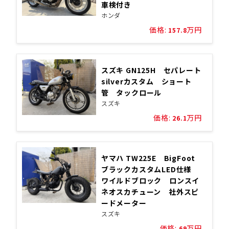
車検付き
ホンダ
価格:
万円
157.8
スズキ GN125H セパレート
silverカスタム ショート
管 タックロール
スズキ
価格:
万円
26.1
ヤマハ TW225E BigFoot
ブラックカスタムLED仕様
ワイルドブロック ロンスイ
ネオスカチューン 社外スピ
ードメーター
スズキ
価格:
万円
69