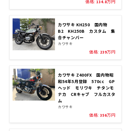
価格:
万円
134.8
カワサキ KH250 国内物
B2 KH250B カスタム 集
合チャンバー
カワサキ
価格:
万円
239
カワサキ Z400FX 国内物昭
和54年5月登録 570cc GP
ヘッド モリワキ チタンモ
ナカ CRキャブ フルカスタ
ム
カワサキ
価格:
万円
356