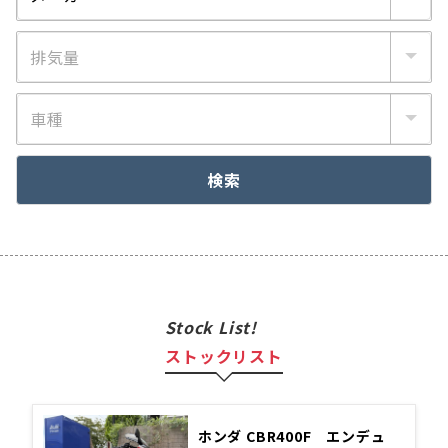
ペ
ー
ジ
送
り
検索
Stock List!
ストックリスト
ホンダ CBR400F エンデュ