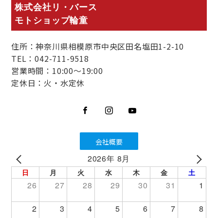
株式会社リ・バース
モトショップ輪童
住所：神奈川県相模原市中央区田名塩田1-2-10
TEL：042-711-9518
営業時間：10:00～19:00
定休日：火・水定休
会社概要
2026年 8月
PREV
NEXT
日
月
火
水
木
金
土
26
27
28
29
30
31
1
2
3
4
5
6
7
8