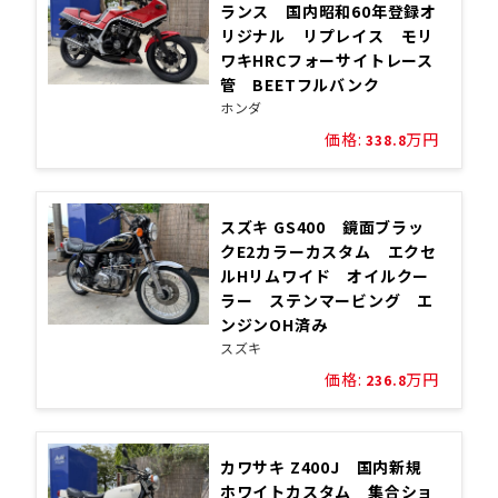
ランス 国内昭和60年登録オ
リジナル リプレイス モリ
ワキHRCフォーサイトレース
管 BEETフルバンク
ホンダ
価格:
万円
338.8
スズキ GS400 鏡面ブラッ
クE2カラーカスタム エクセ
ルHリムワイド オイルクー
ラー ステンマービング エ
ンジンOH済み
スズキ
価格:
万円
236.8
カワサキ Z400J 国内新規
ホワイトカスタム 集合ショ