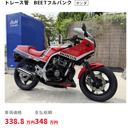
トレース管 BEETフルバンク
ホンダ
車両価格
支払総額
338.8
348
万円
万円