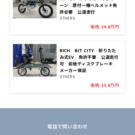
ーン 原付一種ヘルメット免
許必要 公道走行
OTHERS
価格:
万円
39.6
RICH BIT CITY 折りたた
み式EV 免許不要 公道走行
可 前後ディスクブレーキ
メーカー保証
OTHERS
価格:
万円
13.9
電話で問い合わせ