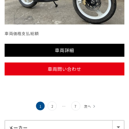
車両価格
支払総額
車両詳細
車両問い合わせ
投
1
2
…
7
次へ
稿
の