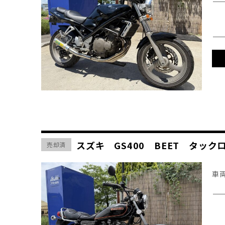
スズキ GS400 BEET タッ
売却済
車