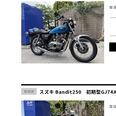
車
スズキ Bandit250 初期型GJ
売却済
車