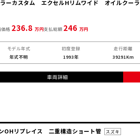
E2カラーカスタム エクセルHリムワイド オイルクー
236.8
246
両価格
万円
支払総額
万円
モデル年式
初度登録
走行距離
年式不明
1993年
39291Km
車両詳細
ンジンOHリプレイス 二重構造ショート管
スズキ