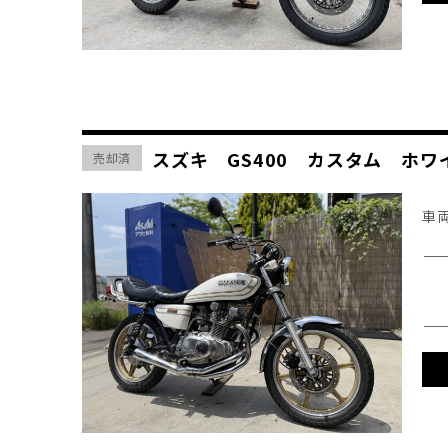
スズキ GS400 カスタム ホ
売却済
車