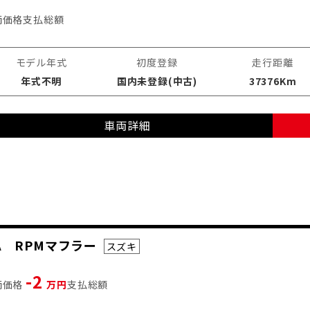
両価格
支払総額
モデル年式
初度登録
走行距離
年式不明
国内未登録(中古)
37376Km
車両詳細
74A RPMマフラー
スズキ
-2
両価格
万円
支払総額