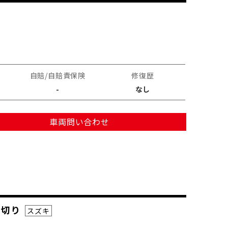
自賠/自賠責保険
修復歴
-
なし
車両問い合わせ
ス切り
スズキ