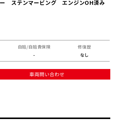
ラー ステンマービング エンジンOH済み
自賠/自賠責保険
修復歴
-
なし
車両問い合わせ