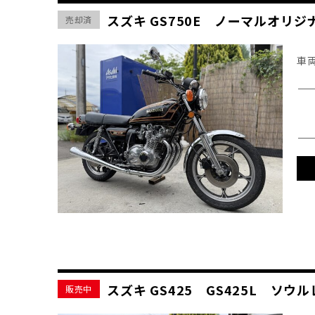
スズキ GS750E ノーマルオリ
売却済
車
スズキ GS425 GS425L 
販売中