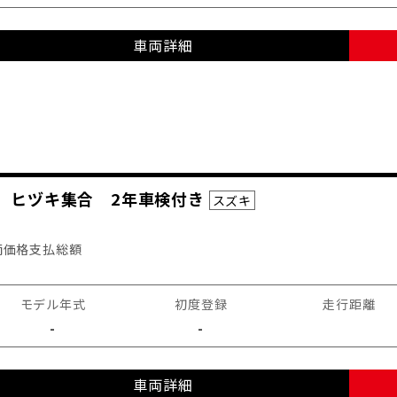
車両詳細
ム ヒヅキ集合 2年車検付き
スズキ
両価格
支払総額
モデル年式
初度登録
走行距離
-
-
車両詳細