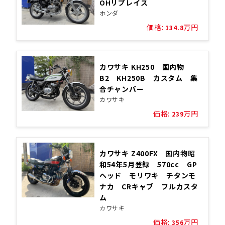
OHリプレイス
ホンダ
価格:
万円
134.8
カワサキ KH250 国内物
B2 KH250B カスタム 集
合チャンバー
カワサキ
価格:
万円
239
カワサキ Z400FX 国内物昭
和54年5月登録 570cc GP
ヘッド モリワキ チタンモ
ナカ CRキャブ フルカスタ
ム
カワサキ
価格:
万円
356