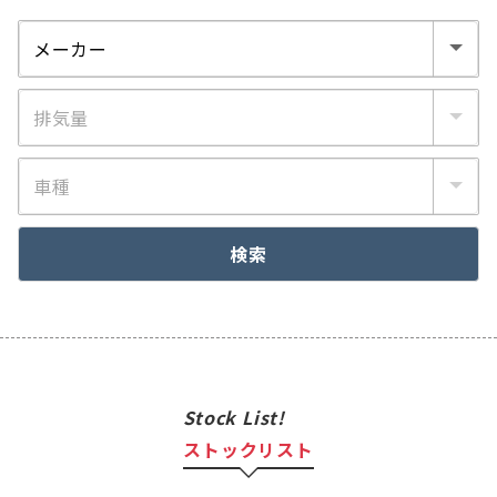
稿
の
ペ
ー
ジ
送
り
検索
Stock List!
ストックリスト