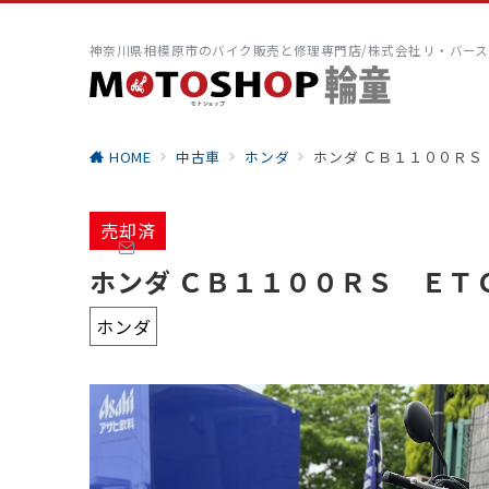
神奈川県相模原市のバイク販売と修理専門店/株式会社リ・バース
HOME
中古車
ホンダ
ホンダ ＣＢ１１００Ｒ
売却済
ホンダ ＣＢ１１００ＲＳ Ｅ
ホンダ