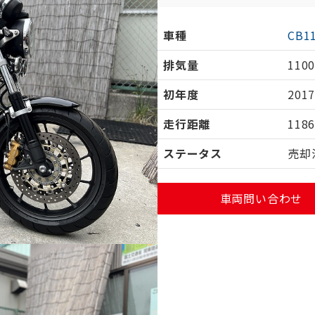
車種
CB1
排気量
1100
初年度
201
走行距離
118
ステータス
売却
車両問い合わせ