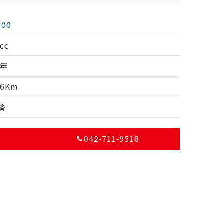
100
cc
7年
66Km
済
042-711-9518