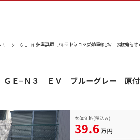
在庫車両
モトショップ輪童とは
お知らせ
トフリーク ＧＥ−Ｎ３ ＥＶ ブルーグレー 原付一種ＥＶ 家庭用１０
 ＧＥ−Ｎ３ ＥＶ ブルーグレー 原
本体価格(税込み)
39.6
万円