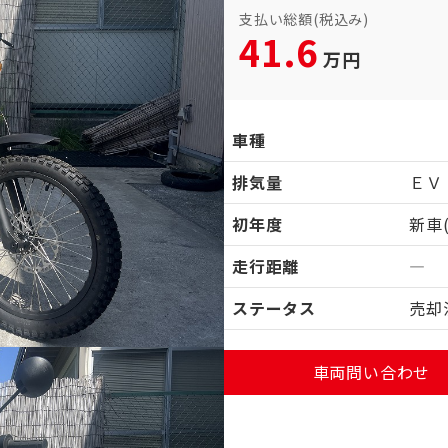
支払い総額(税込み)
41.6
万円
車種
排気量
ＥＶ
初年度
新車
走行距離
―
ステータス
売却
車両問い合わせ