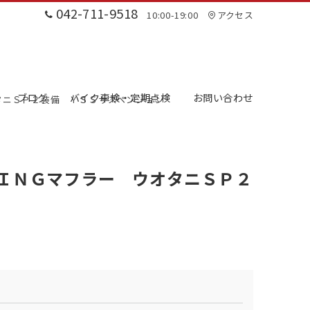
042-711-9518
10:00-19:00
アクセス
ブログ
バイク車検・定期点検
お問い合わせ
オタニＳＰ２装備 ＹＳＳサスペンション
ＫＩＮＧマフラー ウオタニＳＰ２