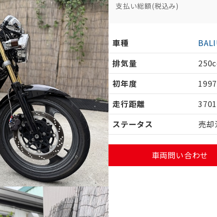
支払い総額(税込み)
車種
BAL
排気量
250c
初年度
199
走行距離
370
ステータス
売却
車両問い合わせ