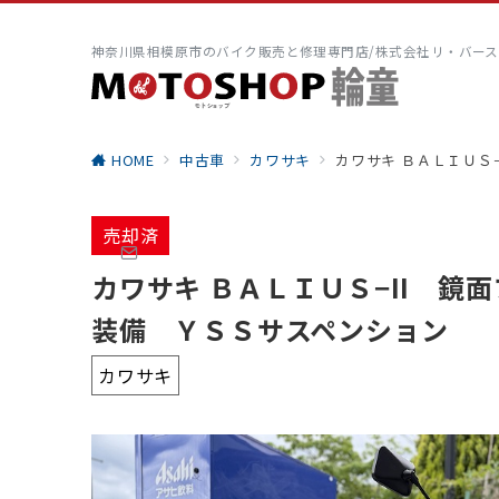
神奈川県相模原市のバイク販売と修理専門店/株式会社リ・バース
HOME
中古車
カワサキ
カワサキ ＢＡＬＩＵＳ
売却済
カワサキ ＢＡＬＩＵＳ−II 
装備 ＹＳＳサスペンション
カワサキ