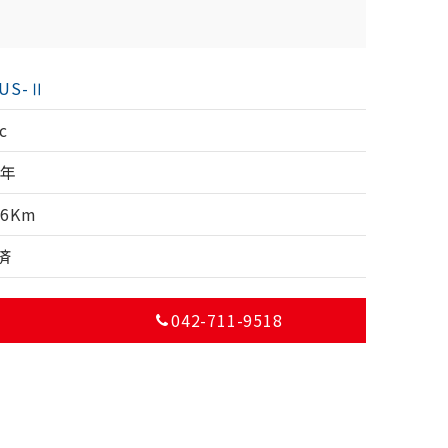
IUS-Ⅱ
c
7年
16Km
済
042-711-9518