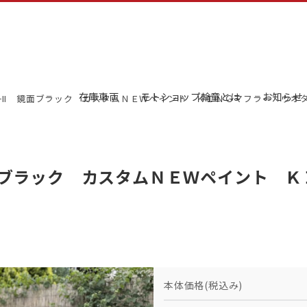
在庫車両
モトショップ輪童とは
お知らせ
−II 鏡面ブラック カスタムＮＥＷペイント ＫＩＮＧマフラー ウ
鏡面ブラック カスタムＮＥＷペイント 
本体価格(税込み)