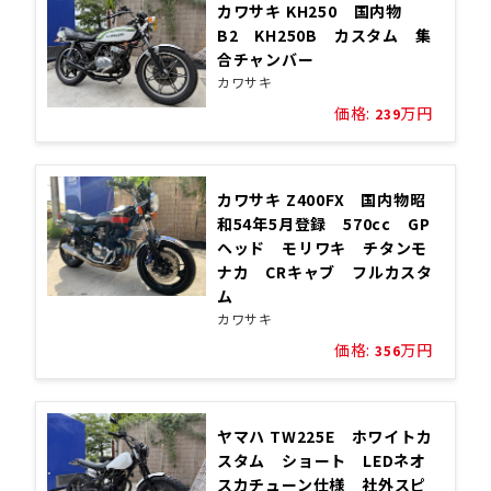
カワサキ KH250 国内物
B2 KH250B カスタム 集
合チャンバー
カワサキ
価格:
万円
239
カワサキ Z400FX 国内物昭
和54年5月登録 570cc GP
ヘッド モリワキ チタンモ
ナカ CRキャブ フルカスタ
ム
カワサキ
価格:
万円
356
ヤマハ TW225E ホワイトカ
スタム ショート LEDネオ
スカチューン仕様 社外スピ