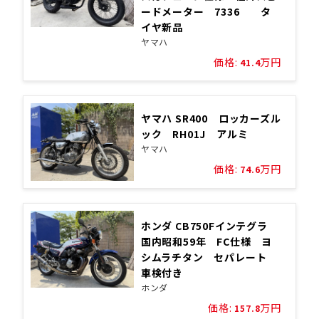
ードメーター 7336 タ
イヤ新品
ヤマハ
価格:
万円
41.4
ヤマハ SR400 ロッカーズル
ック RH01J アルミ
ヤマハ
価格:
万円
74.6
ホンダ CB750Fインテグラ
国内昭和59年 FC仕様 ヨ
シムラチタン セパレート
車検付き
ホンダ
価格:
万円
157.8