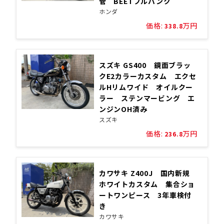
管 BEETフルバンク
ホンダ
価格:
万円
338.8
スズキ GS400 鏡面ブラッ
クE2カラーカスタム エクセ
ルHリムワイド オイルクー
ラー ステンマービング エ
ンジンOH済み
スズキ
価格:
万円
236.8
カワサキ Z400J 国内新規
ホワイトカスタム 集合ショ
ートワンピース 3年車検付
き
カワサキ