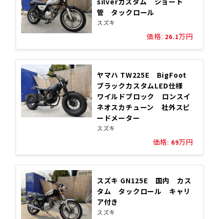
silverカスタム ショート
管 タックロール
スズキ
価格:
万円
26.1
ヤマハ TW225E BigFoot
ブラックカスタムLED仕様
ワイルドブロック ロンスイ
ネオスカチューン 社外スピ
ードメーター
スズキ
価格:
万円
69
スズキ GN125E 国内 カス
タム タックロール キャリ
ア付き
スズキ