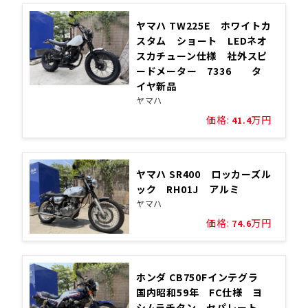
ヤマハ TW225E ホワイトカ
スタム ショート LEDネオ
スカチューン仕様 社外スピ
ードメーター 7336 タ
イヤ新品
ヤマハ
価格:
万円
41.4
ヤマハ SR400 ロッカーズル
ック RH01J アルミ
ヤマハ
価格:
万円
74.6
ホンダ CB750Fインテグラ
国内昭和59年 FC仕様 ヨ
シムラチタン セパレート