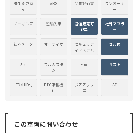
構造変更済
ABS
品質評価書
ワンオーナ
み
ー
ノーマル車
逆輸入車
通信販売可
社外マフラ
能車
ー
社外メータ
オーディオ
セキュリテ
セル付
ー
ィシステム
ナビ
フルカスタ
FI車
４スト
ム
LED/HID付
ETC車載機
ボアアップ
AT
付
車
この車両に問い合わせ