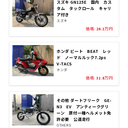
スズキ GN125E 国内 カス
タム タックロール キャリ
ア付き
スズキ
価格:
万円
26.1
ホンダ ビート BEAT レッ
ド ノーマルルック7.2ps
V-TACS
ホンダ
価格:
万円
31.8
その他 ダートフリーク GE-
N3 EV アンティークグリ
ーン 原付一種ヘルメット免
許必要 公道走行
OTHERS