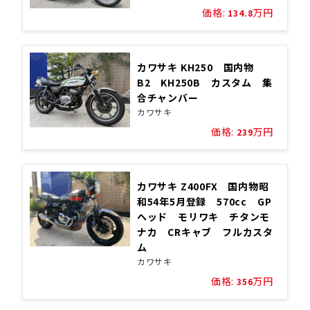
価格:
万円
134.8
カワサキ KH250 国内物
B2 KH250B カスタム 集
合チャンバー
カワサキ
価格:
万円
239
カワサキ Z400FX 国内物昭
和54年5月登録 570cc GP
ヘッド モリワキ チタンモ
ナカ CRキャブ フルカスタ
ム
カワサキ
価格:
万円
356