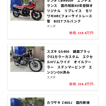
ホンダ CBR400F エンデュ
ランス 国内昭和60年登録オ
リジナル リプレイス モリ
ワキHRCフォーサイトレース
管 BEETフルバンク
ホンダ
価格:
万円
338.8
スズキ GS400 鏡面ブラッ
クE2カラーカスタム エクセ
ルHリムワイド オイルクー
ラー ステンマービング エ
ンジンOH済み
スズキ
価格:
万円
236.8
カワサキ Z400J 国内新規