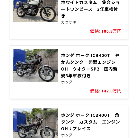
ホワイトカスタム 集合ショ
ートワンピース 3年車検付
き
カワサキ
価格:
万円
186.8
ホンダ ホークIICB400T や
かんタンク 卵型エンジン
OH ウオタニSP2 国内新
規3年車検付き
ホンダ
価格:
万円
142.8
ホンダ ホークIICB400T 角
タンク カスタム エンジン
OHリプレイス
ホンダ