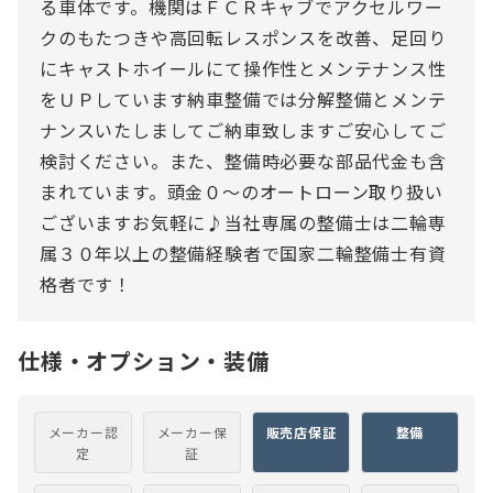
る車体です。機関はＦＣＲキャブでアクセルワー
クのもたつきや高回転レスポンスを改善、足回り
にキャストホイールにて操作性とメンテナンス性
をＵＰしています納車整備では分解整備とメンテ
ナンスいたしましてご納車致しますご安心してご
検討ください。また、整備時必要な部品代金も含
まれています。頭金０〜のオートローン取り扱い
ございますお気軽に♪当社専属の整備士は二輪専
属３０年以上の整備経験者で国家二輪整備士有資
格者です！
仕様・オプション・装備
メーカー認
メーカー保
販売店保証
整備
定
証