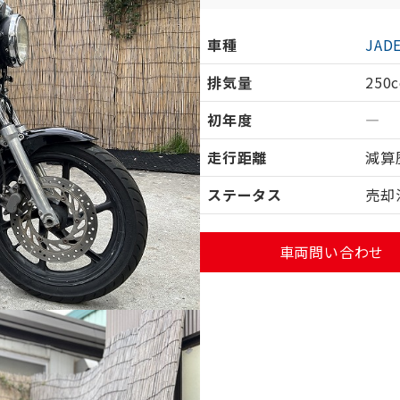
車種
JAD
排気量
250c
初年度
―
走行距離
減算
ステータス
売却
車両問い合わせ