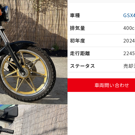
車種
GSX
排気量
400c
初年度
202
走行距離
224
ステータス
売却
車両問い合わせ