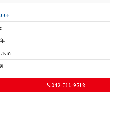
400E
c
4年
52Km
済
042-711-9518