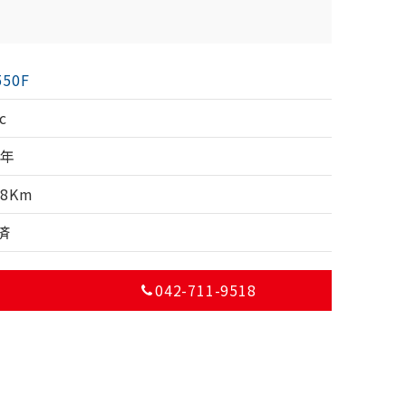
550F
c
0年
08Km
済
042-711-9518