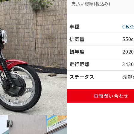
支払い総額(税込み)
車種
CBX
排気量
550c
初年度
202
走行距離
343
ステータス
売却
車両問い合わせ