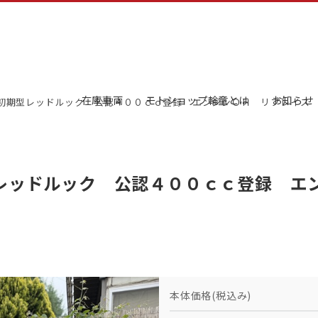
在庫車両
モトショップ輪童とは
お知らせ
 初期型レッドルック 公認４００ｃｃ登録 エンジンＯＨ リプレイス
レッドルック 公認４００ｃｃ登録 エ
本体価格(税込み)